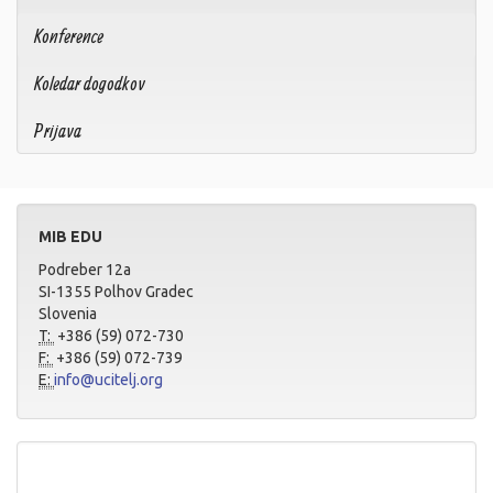
Konference
Koledar dogodkov
Prijava
MIB EDU
Podreber 12a
SI-1355 Polhov Gradec
Slovenia
T:
+386 (59) 072-730
F:
+386 (59) 072-739
E:
info@ucitelj.org