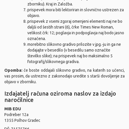
zborniku). Kraj in Založba.
prispevek mora biti lektoriran in slovnično ustrezen za
objavo.
prispevek z vsemi zgoraj omenjeni elementi naj ne bo
daljši od šestih strani (6), črke Times New Roman,
velikost črk: 12; poglavja in podpoglavja naj bodo jasno
označena.
morebitno slikovno gradivo prilozite v jpg.-ju in ga ne
dodajajte v besedilo (v besedilu samo označite
številko slike); na prispevek naj bo maksimalno 5
fotografij/slikovnega gradiva.
Opomba:
če boste oddajali slikovno gradivo, na katerih so učenci,
vas prosim, da ustrezno z zakonodajo uredite s starši dovoljenje za
objavo v zborniku.
Izdajatelj računa oziroma naslov za izdajo
naročilnice
MIB EDU
Podreber 12a
1355 Polhov Gradec