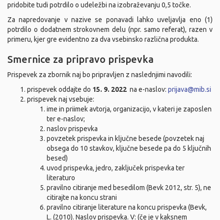
pridobite tudi potrdilo o udeležbi na izobraževanju 0,5 točke.
Za napredovanje v nazive se ponavadi lahko uveljavlja eno (1)
potrdilo o dodatnem strokovnem delu (npr. samo referat), razen v
primeru, kjer gre evidentno za dva vsebinsko različna produkta.
Smernice za pripravo prispevka
Prispevek za zbornik naj bo pripravljen z naslednjimi navodili:
prispevek oddajte do
15. 9. 2022
na e-naslov:
prijava@mib.si
prispevek naj vsebuje:
ime in priimek avtorja, organizacijo, v kateri je zaposlen
ter e-naslov;
naslov prispevka
povzetek prispevka in ključne besede (povzetek naj
obsega do 10 stavkov, ključne besede pa do 5 ključnih
besed)
uvod prispevka, jedro, zaključek prispevka ter
literaturo
pravilno citiranje med besedilom (Bevk 2012, str. 5), ne
citirajte na koncu strani
pravilno citiranje literature na koncu prispevka (Bevk,
L. (2010). Naslov prispevka. V: (če je v kaksnem