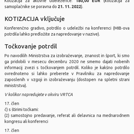
Kotizacija za aktivne udeležence:
180,00 EUR
(kotizacija za
samoplačnike se poravna do
21. 11. 2022
).
KOTIZACIJA vključuje
Konferenčno gradivo, potrdilo o udeležbi na konferenci (MIB-ova
potrdila lahko predložite za napredovanje v nazive).
Točkovanje potrdil
Po navodilih Ministrstva za izobraževanje, znanost in šport, ki smo
ga pridobili v mesecu decembru 2020 ne smemo dajati nobenih
informacij zvezi s točkovanjem potrdil. Koliko je kakšno potrdilo
ovrednoteno si lahko preberete v Pravilniku za napredovanje
zaposlenih v vzgoji in izobraževanju (dostopen na spletni strani
ministrstva).
V kolikor napredujete v okviru VRTCA
17. člen
č) s štirimi točkami:
(2) samostojno predavanje, referat ali delavnica na mednarodnem
kongresu ali konferenci
17. člen