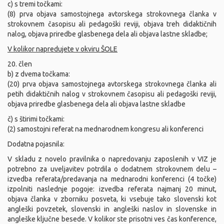
c) s tremi točkami:
(8) prva objava samostojnega avtorskega strokovnega članka v
strokovnem časopisu ali pedagoški reviji, objava treh didaktičnih
nalog, objava priredbe glasbenega dela ali objava lastne skladbe;
V kolikor napredujete v okviru ŠOLE
20. člen
b) z dvema točkama:
(20) prva objava samostojnega avtorskega strokovnega članka ali
petih didaktičnih nalog v strokovnem časopisu ali pedagoški reviji,
objava priredbe glasbenega dela ali objava lastne skladbe
č) s štirimi točkami:
(2) samostojni referat na mednarodnem kongresu ali konferenci
Dodatna pojasnila:
V skladu z novelo pravilnika o napredovanju zaposlenih v VIZ je
potrebno za uveljavitev potrdila o dodatnem strokovnem delu –
izvedba referata/predavanja na mednarodni konferenci (4 točke)
izpolniti naslednje pogoje: izvedba referata najmanj 20 minut,
objava članka v zborniku posveta, ki vsebuje tako slovenski kot
angleški povzetek, slovenski in angleški naslov in slovenske in
angleške ključne besede. V kolikor ste prisotni ves čas konference,