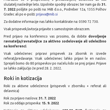
slušatelj naslednje leto. Izpolnite spodnji obrazec ter nam ga do
31.
7. 2022
pošljite po pošti na: MiB d.o.o., Podreber 12a, 1355 Polhov
Gradec ali po e-pošti:
prijava@mib.si
Za dodatne informacije nas lahko kontaktirate na: 0590 72 730.
Vsak prispevek/avtorja prijavite s samostojnim obrazcem.
Pred prijavo na konferenco vas prosimo, da dobite
dovoljenje
ravnatelja/ravnateljice za aktivno sodelovanje ali udeležbno
na konferenci
.
Vsak udeleženec pripravi prispevek za zbornik in izvede
referat/predavanje. Vsak udeleženec lahko prijavi le en naslov.
Sprejeli bomo do 80 prispevkov po načelu kdo se prej prijavi. Prijave
se lahko zaključijo že pred 28. 2. 2022.
Roki in kotizacija
Roki za aktivne udeležence (prispevek v zborniku + referat ali
delavnica)
Rok za prijavo naslova:
31. 7. 2022
Rok za oddajo prispevka:
15. 9. 2022