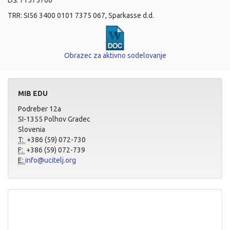
DŠ: 71575766
TRR: SI56 3400 0101 7375 067, Sparkasse d.d.
Obrazec za aktivno sodelovanje
MIB EDU
Podreber 12a
SI-1355 Polhov Gradec
Slovenia
T:
+386 (59) 072-730
F:
+386 (59) 072-739
E:
info@ucitelj.org