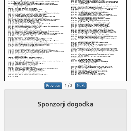
1
/
2
Previous
Next
Sponzorji dogodka