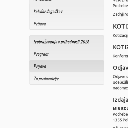
Vaše pri
Podreber
Koledar dogodkov
Zadnji ro
Prijava
KOTI
Kotizaci
Izobraževanje v prihodnosti 2026
KOTIZ
Program
Konferen
Prijava
Odjav
Odjave s
Za predavatelje
udeležil
nadomes
Izdaj
MIB ED
Podrebe
1355 Po