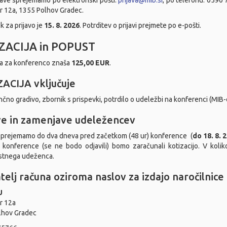
jave sprejemamo po elektronski pošti:
prijava@mib.si
, po telefonu: 0590 7
 12a, 1355 Polhov Gradec.
k za prijavo je
15. 8. 2026
. Potrditev o prijavi prejmete po e-pošti.
ZACIJA in POPUST
ja za konferenco znaša
125,00 EUR
.
ACIJA vključuje
čno gradivo, zbornik s prispevki, potrdilo o udeležbi na konferenci (MIB-
e in zamenjave udeležencev
prejemamo do dva dneva pred začetkom (48 ur) konference (
do 18. 8. 
i konference (se ne bodo odjavili) bomo zaračunali kotizacijo. V kol
tnega udeženca.
atelj računa oziroma naslov za izdajo naročilnice
U
r 12a
lhov Gradec