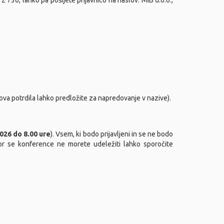
2 730, lahko pa pošljete prijavnico na naslov: MIB d.o.o.,
ova potrdila lahko predložite za napredovanje v nazive).
2026 do 8.00 ure
). Vsem, ki bodo prijavljeni in se ne bodo
ikor se konference ne morete udeležiti lahko sporočite