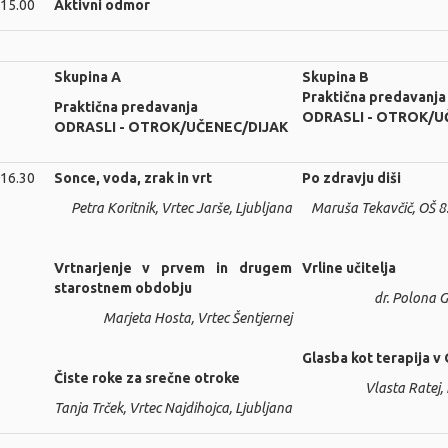
 15.00
Aktivni odmor
Skupina A
Skupina B
Praktična predavanja
Praktična predavanja
ODRASLI - OTROK/U
ODRASLI - OTROK/UČENEC/DIJAK
 16.30
Sonce, voda, zrak in vrt
Po zdravju diši
Petra Koritnik, Vrtec Jarše, Ljubljana
Maruša Tekavčič, OŠ 8.
Vrtnarjenje v prvem in drugem
Vrline učitelja
starostnem obdobju
dr. Polona G
Marjeta Hosta, Vrtec Šentjernej
Glasba kot terapija v
Čiste roke za srečne otroke
Vlasta Ratej, I
Tanja Trček, Vrtec Najdihojca, Ljubljana