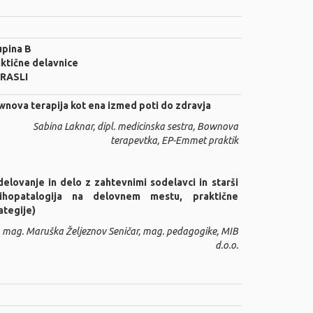
pina B
ktične delavnice
RASLI
nova terapija kot ena izmed poti do zdravja
Sabina Laknar, dipl. medicinska sestra, Bownova
terapevtka, EP-Emmet praktik
elovanje in delo z zahtevnimi sodelavci in starši
sihopatalogija na delovnem mestu, praktične
ategije)
mag. Maruška Željeznov Seničar, mag. pedagogike, MIB
d.o.o.