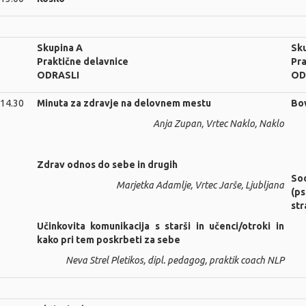
Skupina A
Sku
Praktične delavnice
Pra
ODRASLI
OD
 14.30
Minuta za zdravje na delovnem mestu
Bow
Anja Zupan, Vrtec Naklo, Naklo
Zdrav odnos do sebe in drugih
Sod
Marjetka Adamlje, Vrtec Jarše, Ljubljana
(p
str
Učinkovita komunikacija s starši in učenci/otroki in
kako pri tem poskrbeti za sebe
Neva Strel Pletikos, dipl. pedagog, praktik coach NLP