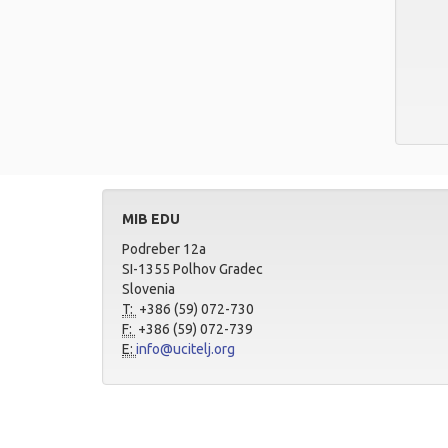
MIB EDU
Podreber 12a
SI-1355 Polhov Gradec
Slovenia
T:
+386 (59) 072-730
F:
+386 (59) 072-739
E:
info@ucitelj.org