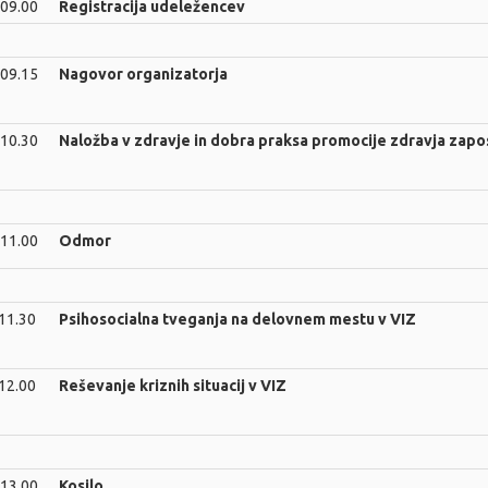
 09.00
Registracija udeležencev
 09.15
Nagovor organizatorja
 10.30
Naložba v zdravje in dobra praksa promocije zdravja zapos
 11.00
Odmor
 11.30
Psihosocialna tveganja na delovnem mestu v VIZ
 12.00
Reševanje kriznih situacij v VIZ
 13.00
Kosilo