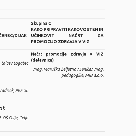
Skupina C
KAKO PRIPRAVITI KAKOVOSTEN IN
ČENEC/DIJAK
UČINKOVIT NAČRT ZA
PROMOCIJO ZDRAVJA V VIZ
Načrt promocije zdravja v VIZ
(delavnica)
 talcev Logatec
mag. Maruška Željeznov Seničar, mag.
pedagogike, MIB d.o.o.
radišek, PEF UL
 OŠ
. OŠ Celje, Celje