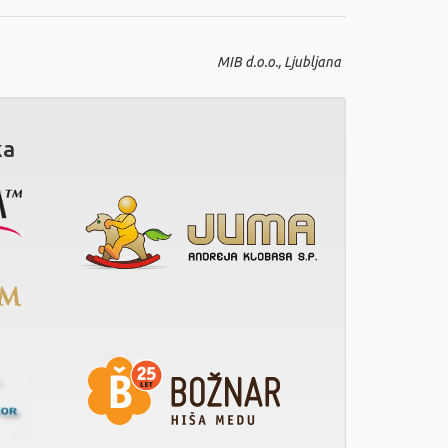
MIB d.o.o., Ljubljana
ka