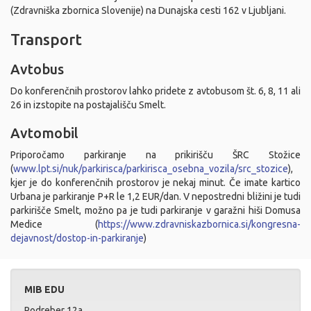
(Zdravniška zbornica Slovenije) na Dunajska cesti 162 v Ljubljani.
Transport
Avtobus
Do konferenčnih prostorov lahko pridete z avtobusom št. 6, 8, 11 ali
26 in izstopite na postajališču Smelt.
Avtomobil
Priporočamo parkiranje na prikirišču ŠRC Stožice
(
www.lpt.si/nuk/parkirisca/parkirisca_osebna_vozila/src_stozice
),
kjer je do konferenčnih prostorov je nekaj minut. Če imate kartico
Urbana je parkiranje P+R le 1,2 EUR/dan. V nepostredni bližini je tudi
parkirišče Smelt, možno pa je tudi parkiranje v garažni hiši Domusa
Medice (
https://www.zdravniskazbornica.si/kongresna-
dejavnost/dostop-in-parkiranje
)
MIB EDU
Podreber 12a