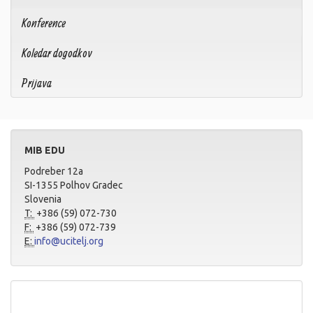
Konference
Koledar dogodkov
Prijava
MIB EDU
Podreber 12a
SI-1355 Polhov Gradec
Slovenia
T:
+386 (59) 072-730
F:
+386 (59) 072-739
E:
info@ucitelj.org