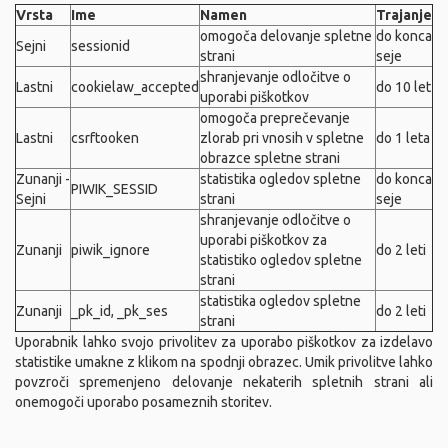
Vrsta
Ime
Namen
Trajanje
omogoča delovanje spletne
do konca
Sejni
sessionid
strani
seje
shranjevanje odločitve o
Lastni
cookielaw_accepted
do 10 let
uporabi piškotkov
omogoča preprečevanje
Lastni
csrftooken
zlorab pri vnosih v spletne
do 1 leta
obrazce spletne strani
Zunanji -
statistika ogledov spletne
do konca
PIWIK_SESSID
Sejni
strani
seje
shranjevanje odločitve o
uporabi piškotkov za
Zunanji
piwik_ignore
do 2 leti
statistiko ogledov spletne
strani
statistika ogledov spletne
Zunanji
_pk_id, _pk_ses
do 2 leti
strani
Uporabnik lahko svojo privolitev za uporabo piškotkov za izdelavo
statistike umakne z klikom na spodnji obrazec. Umik privolitve lahko
povzroči spremenjeno delovanje nekaterih spletnih strani ali
onemogoči uporabo posameznih storitev.