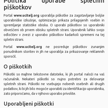
Politika uporabe spletnih
piškotkov
Portal
www.ucitelj.org
uporablja piškotke za zagotavljanje boljše
uporabniške izkušnje, optimizacijo prikaza prilagojenih vsebin in
spremljanje statistike obiska. O uporabi piškotkov so uporabniki
obveščeni ob prvem obisku spletnih strani. Uporabnik lahko svojo
odločitev v zvezi z uporabo piškotkov kadarkoli spremeni na tej
spletni strani.
Portal
www.ucitelj.org
ne posreduje piškotkov zunanjim
ponudnikom storitev in jih ne uporablja za prikazovanje reklamnih
sporočil.
O piškotkih
Piškotki so majhne tekstovne datoteke, ki jih portal naloži na vaš
računalnik. Nekateri piškotki so nujno potrebni za delovanje
spletnih strani. Piškotki ne vsebujejo nobenih osebnih ali drugih
podatkov, ki bi jih bilo mogoče uporabiti za identifikacijo uporabnika,
zato priporočamo, da v njihovo uporabo privolite.
Uporabljeni piškotki