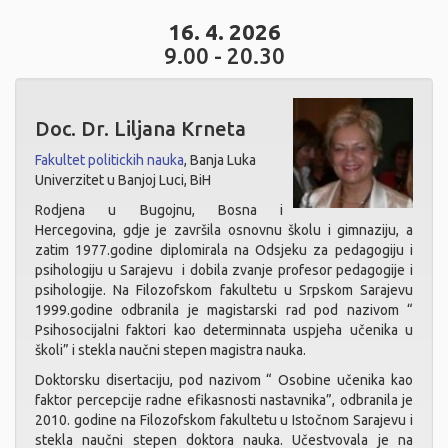
16. 4. 2026
9.00 - 20.30
Doc. Dr. Liljana Krneta
Fakultet politickih nauka
, Banja Luka
Univerzitet u Banjoj Luci, BiH
Rodjena u Bugojnu, Bosna i
Hercegovina, gdje je završila osnovnu školu i gimnaziju, a
zatim 1977.godine diplomirala na Odsjeku za pedagogiju i
psihologiju u Sarajevu i dobila zvanje profesor pedagogije i
psihologije. Na Filozofskom fakultetu u Srpskom Sarajevu
1999.godine odbranila je magistarski rad pod nazivom “
Psihosocijalni faktori kao determinnata uspjeha učenika u
školi” i stekla naučni stepen magistra nauka.
Doktorsku disertaciju, pod nazivom “ Osobine učenika kao
faktor percepcije radne efikasnosti nastavnika”, odbranila je
2010. godine na Filozofskom fakultetu u Istočnom Sarajevu i
stekla naučni stepen doktora nauka. Učestvovala je na