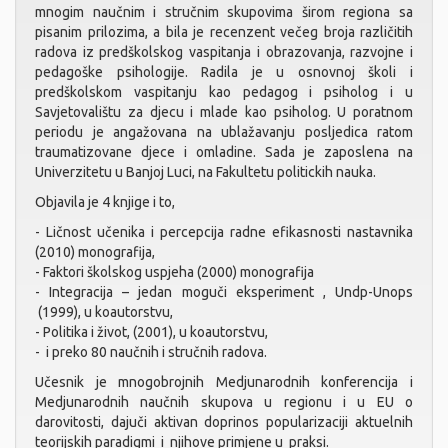
mnogim naučnim i stručnim skupovima širom regiona sa
pisanim prilozima, a bila je recenzent večeg broja različitih
radova iz predškolskog vaspitanja i obrazovanja, razvojne i
pedagoške psihologije. Radila je u osnovnoj školi i
predškolskom vaspitanju kao pedagog i psiholog i u
Savjetovalištu za djecu i mlade kao psiholog. U poratnom
periodu je angažovana na ublažavanju posljedica ratom
traumatizovane djece i omladine. Sada је zaposlena na
Univerzitetu u Banjoj Luci, na Fakultetu politickih nauka.
Оbjavila je 4 knjige i to,
- Ličnost učenika i percepcija radne efikasnosti nastavnika
(2010) monografija,
- Faktori školskog uspjeha (2000) monografija
- Integracija – jedan moguči eksperiment , Undp-Unops
(1999),
u koautorstvu,
- Politika i život, (2001), u koautorstvu,
- i preko 80 naučnih i stručnih radova.
Učesnik je mnogobrojnih Medjunarodnih konferencija i
Medjunarodnih naučnih skupova u regionu i u EU o
darovitosti, dajuči aktivan doprinos popularizaciji aktuelnih
teorijskih paradigmi i njihove primjene u praksi.