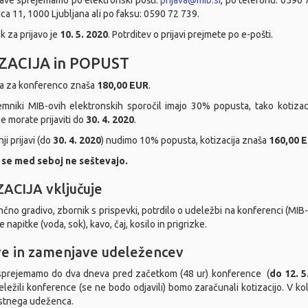
jave sprejemamo po elektronski pošti:
prijava@mib.si
, po telefonu: 0590 7
ica 11, 1000 Ljubljana ali po faksu: 0590 72 739.
k za prijavo je
10. 5. 2020
. Potrditev o prijavi prejmete po e-pošti.
ZACIJA in POPUST
ja za konferenco znaša
180,00 EUR
.
emniki MIB-ovih elektronskih sporočil imajo 30% popusta, tako kotiza
e morate prijaviti do
30. 4. 2020
.
ji prijavi (do
30. 4. 2020
) nudimo 10% popusta, kotizacija znaša
160,00 
 se med seboj ne seštevajo.
ACIJA vključuje
čno gradivo, zbornik s prispevki, potrdilo o udeležbi na konferenci (MIB-
 napitke (voda, sok), kavo, čaj, kosilo in prigrizke.
e in zamenjave udeležencev
sprejemamo do dva dneva pred začetkom (48 ur) konference (
do 12. 5
ležili konference (se ne bodo odjavili) bomo zaračunali kotizacijo. V k
tnega udeženca.