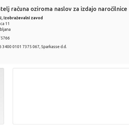
atelj računa oziroma naslov za izdajo naročilnice
, izobraževalni zavod
ica 11
bljana
75766
6 3400 0101 7375 067, Sparkasse d.d.