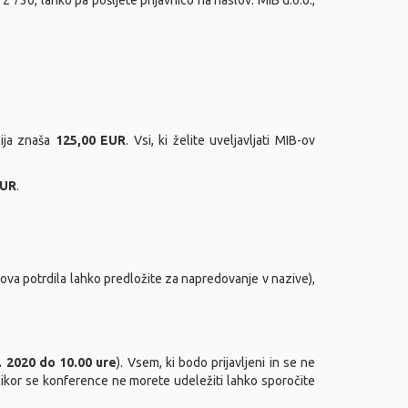
2 730, lahko pa pošljete prijavnico na naslov: MIB d.o.o.,
cija znaša
125,00 EUR
. Vsi, ki želite uveljavljati MIB-ov
EUR
.
ova potrdila lahko predložite za napredovanje v nazive),
. 2020 do 10.00 ure
). Vsem, ki bodo prijavljeni in se ne
olikor se konference ne morete udeležiti lahko sporočite