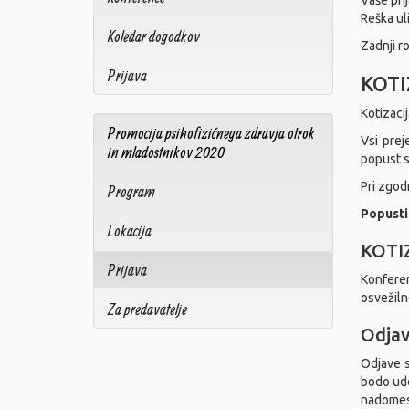
Vaše pri
Reška ul
Koledar dogodkov
Zadnji ro
Prijava
KOTI
Kotizaci
Promocija psihofizičnega zdravja otrok
Vsi prej
in mladostnikov 2020
popust s
Pri zgodn
Program
Popusti
Lokacija
KOTIZ
Prijava
Konferen
osvežilne
Za predavatelje
Odjav
Odjave 
bodo ude
nadomes