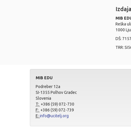
Izdaj
MIB EDU
Reška ul
1000 Lju
DŠ: 715
TRR: SI5
MIB EDU
Podreber 12a
SI-1355 Polhov Gradec
Slovenia
T:
+386 (59) 072-730
F:
+386 (59) 072-739
E:
info@ucitelj.org