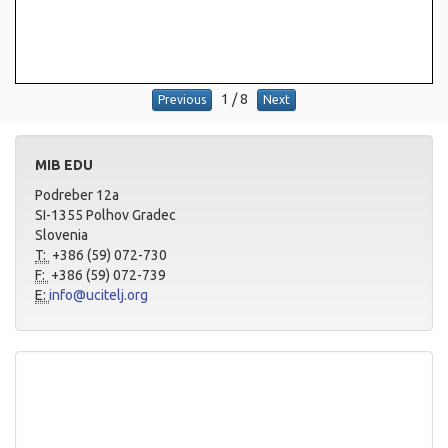
1
/
8
Previous
Next
MIB EDU
Podreber 12a
SI-1355 Polhov Gradec
Slovenia
T:
+386 (59) 072-730
F:
+386 (59) 072-739
E:
info@ucitelj.org