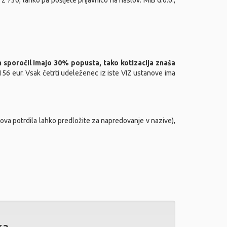
2 730, lahko pa pošljete prijavnico na naslov: MIB d.o.o.,
h sporočil imajo 30% popusta, tako kotizacija znaša
 156 eur. Vsak četrti udeleženec iz iste VIZ ustanove ima
ova potrdila lahko predložite za napredovanje v nazive),
ka