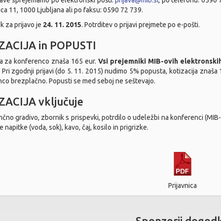
jave sprejemamo po elektronski pošti:
prijava@mib.si
, po telefonu: 0590 7
ica 11, 1000 Ljubljana ali po faksu: 0590 72 739.
k za prijavo je
24. 11. 2015
. Potrditev o prijavi prejmete po e-pošti.
ZACIJA in POPUSTI
ja za konferenco znaša 165 eur.
Vsi prejemniki MIB-ovih elektronski
.
Pri zgodnji prijavi (do 5. 11. 2015) nudimo 5% popusta, kotizacija znaša
co brezplačno. Popusti se med seboj ne seštevajo.
ZACIJA vključuje
čno gradivo, zbornik s prispevki, potrdilo o udeležbi na konferenci (MIB-
 napitke (voda, sok), kavo, čaj, kosilo in prigrizke.
Prijavnica
Sponzorji dogod