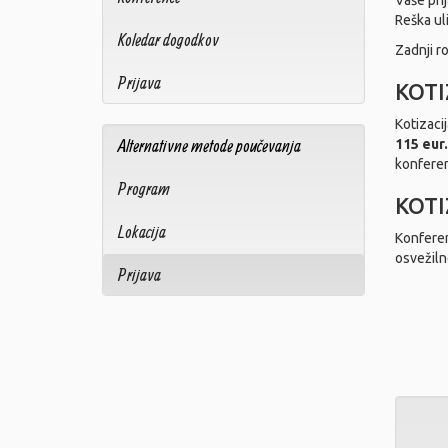
Vaše pri
Reška ul
Koledar dogodkov
Zadnji ro
Prijava
KOTI
Kotizaci
Alternativne metode poučevanja
115 eur
konferen
Program
KOTI
Lokacija
Konferen
osvežilne
Prijava