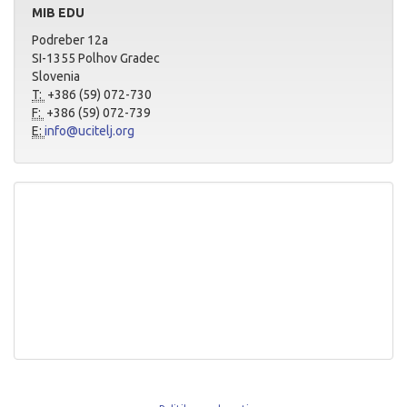
MIB EDU
Podreber 12a
SI-1355 Polhov Gradec
Slovenia
T:
+386 (59) 072-730
F:
+386 (59) 072-739
E:
info@ucitelj.org