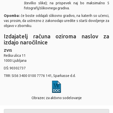
številko slike); na prispevek naj bo maksimalno 5
fotografij/slikovnega gradiva.
Opomba:
če boste oddajali slikovno gradivo, na katerih so učenci,
vas prosim, da ustrezno z zakonodajo uredite s starši dovoljenje za
objavo v zborniku.
Izdajatelj računa oziroma naslov za
izdajo naročilnice
ZVIS
Reška ulica 11
1000 Ljubljana
DŠ: 90302737
TRR: SI56 3400 0100 7776 141, Sparkasse d.d.
Obrazec za aktivno sodelovanje