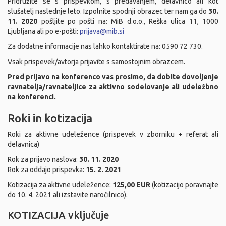
Pridružite se s prispevkom, s predavanjem, delavnico ali kot
slušatelj naslednje leto. Izpolnite spodnji obrazec ter nam ga do
30.
11. 2020
pošljite po pošti na: MiB d.o.o., Reška ulica 11, 1000
Ljubljana ali po e-pošti:
prijava@mib.si
Za dodatne informacije nas lahko kontaktirate na: 0590 72 730.
Vsak prispevek/avtorja prijavite s samostojnim obrazcem.
Pred prijavo na konferenco vas prosimo, da dobite dovoljenje
ravnatelja/ravnateljice za aktivno sodelovanje ali udeležbno
na konferenci.
Roki in kotizacija
Roki za aktivne udeležence (prispevek v zborniku + referat ali
delavnica)
Rok za prijavo naslova:
30. 11. 2020
Rok za oddajo prispevka:
15. 2. 2021
Kotizacija za aktivne udeležence:
125,00 EUR
(kotizacijo poravnajte
do 10. 4. 2021 ali izstavite naročilnico).
KOTIZACIJA vključuje