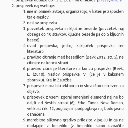
prispevek oddajte do 15. 2. 2021 na e-naslov:
prijava@mib.si
prispevek naj vsebuje:
ime in priimek avtorja, organizacijo, v kateri je zaposlen
ter e-naslov;
naslov prispevka
povzetek prispevka in ključne besede (povzetek naj
obsega do 10 stavkov, ključne besede pa do 5 ključnih
besed)
uvod prispevka, jedro, zaključek prispevka ter
literaturo
pravilno citiranje med besedilom (Bevk 2012, str. 5), ne
citirajte na koncu strani
pravilno citiranje literature na koncu prispevka (Bevk,
L. (2010). Naslov prispevka. V: (če je v kaksnem
zborniku). Kraj in Založba.
prispevek mora biti lektoriran in slovnično ustrezen za
objavo.
prispevek z vsemi zgoraj omenjeni elementi naj ne bo
daljši od šestih strani (6), črke Times New Roman,
velikost črk: 12; poglavja in podpoglavja naj bodo jasno
označena.
morebitno slikovno gradivo prilozite v jpg.-ju in ga ne
dodajajte v besedilo (v besedilu samo označite