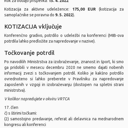
Rok za oddajo prispevka:
15. 4. 2022
Kotizacija za aktivne udeležence:
175,00 EUR
(kotizacija za
samoplačnike se poravna do
9. 5. 2022
).
KOTIZACIJA vključuje
Konferenčno gradivo, potrdilo o udeležbi na konferenci (MIB-ova
potrdila lahko predložite za napredovanje v nazive).
Točkovanje potrdil
Po navodilih Ministrstva za izobraževanje, znanost in šport, ki smo
ga pridobili v mesecu decembru 2020 ne smemo dajati nobenih
informacij zvezi s točkovanjem potrdil. Koliko je kakšno potrdilo
ovrednoteno si lahko preberete v Pravilniku za napredovanje
zaposlenih v vzgoji in izobraževanju (dostopen na spletni strani
ministrstva).
V kolikor napredujete v okviru VRTCA
17. člen
č) s štirimi točkami:
(2) samostojno predavanje, referat ali delavnica na mednarodnem
kongresu ali konferenci