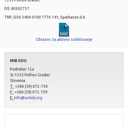
1355 Polhov Gradec
DŠ: 90302737
TRR: SI56 3400 0100 7776 141, Sparkasse d.d.
Obrazec za aktivno sodelovanje
MIB EDU
Podreber 12a
SI-1355 Polhov Gradec
Slovenia
T:
+386 (59) 072-730
F:
+386 (59) 072-739
E:
info@ucitelj.org