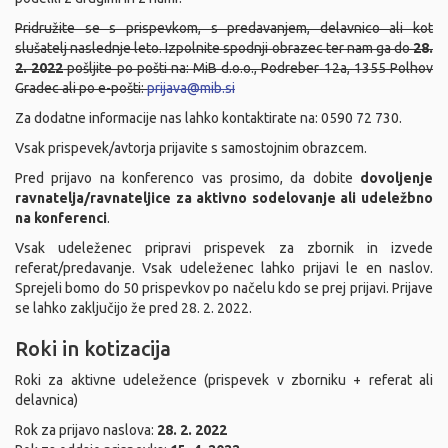
Pridružite se s prispevkom, s predavanjem, delavnico ali kot
slušatelj naslednje leto. Izpolnite spodnji obrazec ter nam ga do
28.
2. 2022
pošljite po pošti na: MiB d.o.o., Podreber 12a, 1355 Polhov
Gradec ali po e-pošti:
prijava@mib.si
Za dodatne informacije nas lahko kontaktirate na: 0590 72 730.
Vsak prispevek/avtorja prijavite s samostojnim obrazcem.
Pred prijavo na konferenco vas prosimo, da dobite
dovoljenje
ravnatelja/ravnateljice za aktivno sodelovanje ali udeležbno
na konferenci
.
Vsak udeleženec pripravi prispevek za zbornik in izvede
referat/predavanje. Vsak udeleženec lahko prijavi le en naslov.
Sprejeli bomo do 50 prispevkov po načelu kdo se prej prijavi. Prijave
se lahko zaključijo že pred 28. 2. 2022.
Roki in kotizacija
Roki za aktivne udeležence (prispevek v zborniku + referat ali
delavnica)
Rok za prijavo naslova:
28. 2. 2022