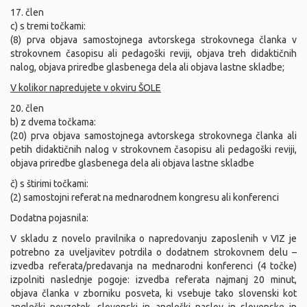
17. člen
c) s tremi točkami:
(8) prva objava samostojnega avtorskega strokovnega članka v
strokovnem časopisu ali pedagoški reviji, objava treh didaktičnih
nalog, objava priredbe glasbenega dela ali objava lastne skladbe;
V kolikor napredujete v okviru ŠOLE
20. člen
b) z dvema točkama:
(20) prva objava samostojnega avtorskega strokovnega članka ali
petih didaktičnih nalog v strokovnem časopisu ali pedagoški reviji,
objava priredbe glasbenega dela ali objava lastne skladbe
č) s štirimi točkami:
(2) samostojni referat na mednarodnem kongresu ali konferenci
Dodatna pojasnila:
V skladu z novelo pravilnika o napredovanju zaposlenih v VIZ je
potrebno za uveljavitev potrdila o dodatnem strokovnem delu –
izvedba referata/predavanja na mednarodni konferenci (4 točke)
izpolniti naslednje pogoje: izvedba referata najmanj 20 minut,
objava članka v zborniku posveta, ki vsebuje tako slovenski kot