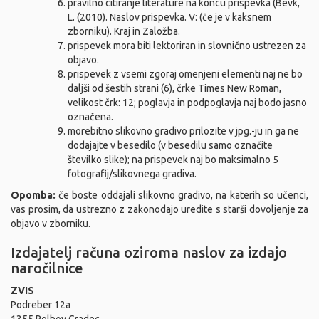
pravilno citiranje literature na koncu prispevka (Bevk,
L. (2010). Naslov prispevka. V: (če je v kaksnem
zborniku). Kraj in Založba.
prispevek mora biti lektoriran in slovnično ustrezen za
objavo.
prispevek z vsemi zgoraj omenjeni elementi naj ne bo
daljši od šestih strani (6), črke Times New Roman,
velikost črk: 12; poglavja in podpoglavja naj bodo jasno
označena.
morebitno slikovno gradivo prilozite v jpg.-ju in ga ne
dodajajte v besedilo (v besedilu samo označite
številko slike); na prispevek naj bo maksimalno 5
fotografij/slikovnega gradiva.
Opomba:
če boste oddajali slikovno gradivo, na katerih so učenci,
vas prosim, da ustrezno z zakonodajo uredite s starši dovoljenje za
objavo v zborniku.
Izdajatelj računa oziroma naslov za izdajo
naročilnice
ZVIS
Podreber 12a