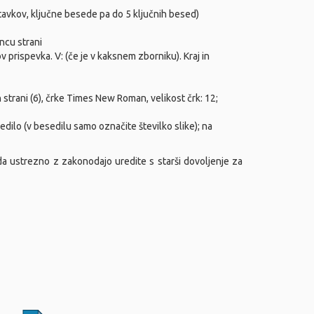
avkov, ključne besede pa do 5 ključnih besed)
oncu strani
v prispevka. V: (če je v kaksnem zborniku). Kraj in
 strani (6), črke Times New Roman, velikost črk: 12;
edilo (v besedilu samo označite številko slike); na
 da ustrezno z zakonodajo uredite s starši dovoljenje za