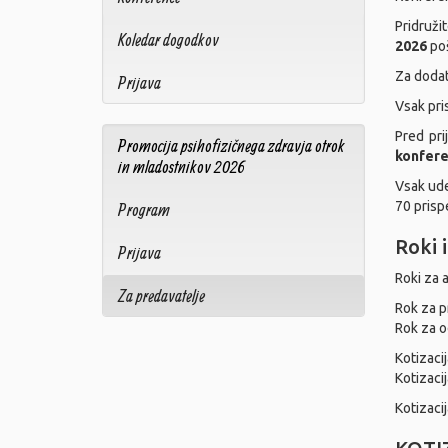
Pridruži
Koledar dogodkov
2026
poš
Za dodat
Prijava
Vsak pri
Pred pri
Promocija psihofizičnega zdravja otrok
konfere
in mladostnikov 2026
Vsak ude
70 prispe
Program
Roki i
Prijava
Roki za 
Za predavatelje
Rok za p
Rok za o
Kotizaci
Kotizaci
Kotizaci