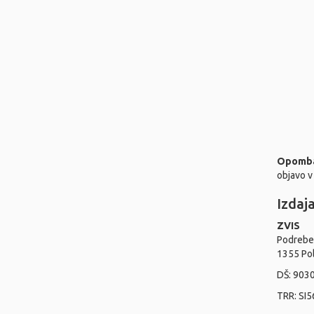
Opomb
objavo v
Izdaj
ZVIS
Podrebe
1355 Po
DŠ: 903
TRR: SI5