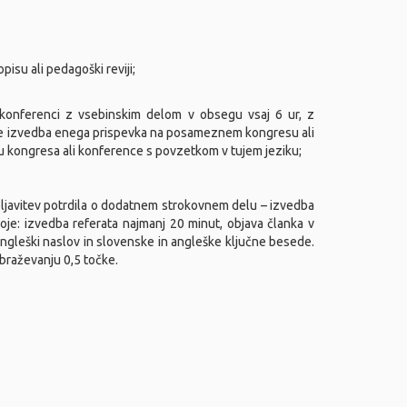
su ali pedagoški reviji;
konferenci z vsebinskim delom v obsegu vsaj 6 ur, z
ti se izvedba enega prispevka na posameznem kongresu ali
ku kongresa ali konference s povzetkom v tujem jeziku;
eljavitev potrdila o dodatnem strokovnem delu – izvedba
oje: izvedba referata najmanj 20 minut, objava članka v
angleški naslov in slovenske in angleške ključne besede.
obraževanju 0,5 točke.