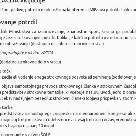
ACIJA vključuje
čno gradivo, potrdilo o udeležbi na konferenci (MIB-ova potrdila lahko p
vanje potrdil
ilih Ministrstva za izobraževanje, znanost in šport, ki smo ga prid
ij zvezi s točkovanjem potrdil. Koliko je kakšno potrdilo ovrednoteno si
in izobraževanju (dostopen na spletni strani ministrstva).
r napredujete v okviru VRTCA
 (dodatno strokovno delo v vrtcu)
 točki:
nizacija ali vodenje enega strokovnega posveta ali seminarja (sodelovan
a objava samostojnega prevoda strokovnega članka v strokovnem časopisu 
 predstavitev strokovne tematike, ki vsebuje naslov, uvod, jedro z obra
juček (v nadaljnjem besedilu: strokovni članek) (objava prispevka v zborni
ri točke
a predstavitev samostojnega prispevka na mednarodnem kongresu ali k
 najmanj tretjine aktivnih udeležencev iz vsaj treh tujih držav; vredno
ci v trajanju najmanj 20 minut
r napredujete v okviru ŠOLE