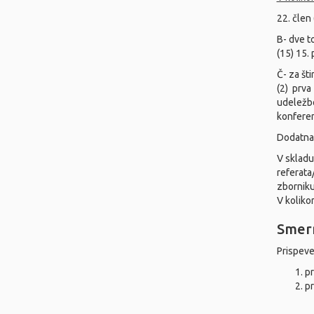
22. člen
B- dve t
(15) 15.
Č- za šti
(2) prv
udeležbo
konferen
Dodatna 
V skladu
referata
zborniku
V koliko
Smern
Prispeve
pr
pr