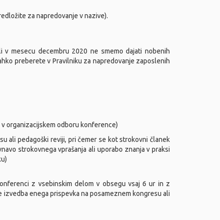
redložite za napredovanje v nazive).
obili v mesecu decembru 2020 ne smemo dajati nobenih
 lahko preberete v Pravilniku za napredovanje zaposlenih
je v organizacijskem odboru konference)
ali pedagoški reviji, pri čemer se kot strokovni članek
vnavo strokovnega vprašanja ali uporabo znanja v praksi
ku)
onferenci z vsebinskim delom v obsegu vsaj 6 ur in z
ti se izvedba enega prispevka na posameznem kongresu ali