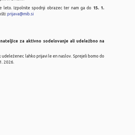
nje leto. Izpolnite spodnji obrazec ter nam ga do
15. 1.
šti:
prijava@mib.si
vnateljice za aktivno sodelovanje ali udeležbno na
 udeleženec lahko prijavi le en naslov. Sprejeli bomo do
1. 2026.