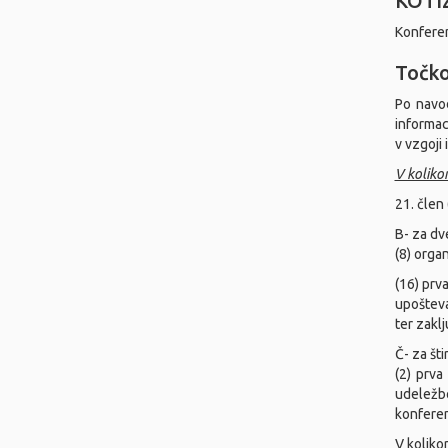
KOTIZ
Konferen
Točko
Po navod
informac
v vzgoji 
V koliko
21. člen
B- za dve
(8) orga
(16) prv
upošteva
ter zakl
Č- za šti
(2) prv
udeležbo
konferen
V koliko