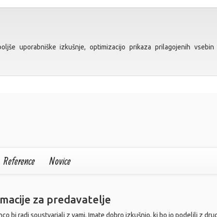
ljše uporabniške izkušnje, optimizacijo prikaza prilagojenih vsebin 
Reference
Novice
macije za predavatelje
o bi radi soustvarjali z vami. Imate dobro izkušnjo, ki bo jo podelili z dru