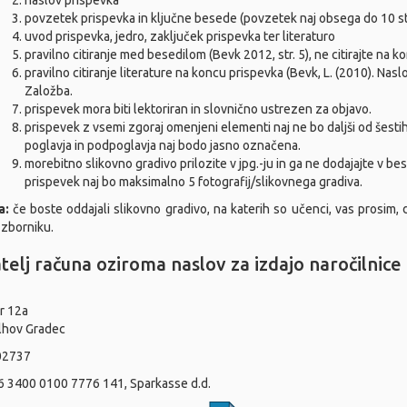
naslov prispevka
povzetek prispevka in ključne besede (povzetek naj obsega do 10 st
uvod prispevka, jedro, zaključek prispevka ter literaturo
pravilno citiranje med besedilom (Bevk 2012, str. 5), ne citirajte na k
pravilno citiranje literature na koncu prispevka (Bevk, L. (2010). Naslo
Založba.
prispevek mora biti lektoriran in slovnično ustrezen za objavo.
prispevek z vsemi zgoraj omenjeni elementi naj ne bo daljši od šestih
poglavja in podpoglavja naj bodo jasno označena.
morebitno slikovno gradivo prilozite v jpg.-ju in ga ne dodajajte v bes
prispevek naj bo maksimalno 5 fotografij/slikovnega gradiva.
a:
če boste oddajali slikovno gradivo, na katerih so učenci, vas prosim,
 zborniku.
atelj računa oziroma naslov za izdajo naročilnice
r 12a
lhov Gradec
02737
6 3400 0100 7776 141, Sparkasse d.d.