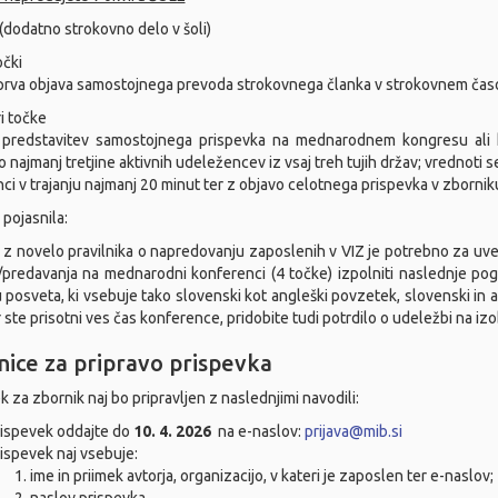
 (dodatno strokovno delo v šoli)
očki
 prva objava samostojnega prevoda strokovnega članka v strokovnem časopi
ri točke
a predstavitev samostojnega prispevka na mednarodnem kongresu ali 
 najmanj tretjine aktivnih udeležencev iz vsaj treh tujih držav; vredno
ci v trajanju najmanj 20 minut ter z objavo celotnega prispevka v zborni
pojasnila:
 z novelo pravilnika o napredovanju zaposlenih v VIZ je potrebno za uv
/predavanja na mednarodni konferenci (4 točke) izpolniti naslednje pog
 posveta, ki vsebuje tako slovenski kot angleški povzetek, slovenski in 
r ste prisotni ves čas konference, pridobite tudi potrdilo o udeležbi na iz
ice za pripravo prispevka
k za zbornik naj bo pripravljen z naslednjimi navodili:
ispevek oddajte do
10. 4. 2026
na e-naslov:
prijava@mib.si
ispevek naj vsebuje:
ime in priimek avtorja, organizacijo, v kateri je zaposlen ter e-naslov;