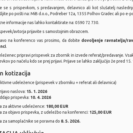
te se s prispevkom, s predavanjem, delavnico ali kot slušatelj nasled
ljite po pošti na: MiB d.o.o., Podreber 12a, 1355 Polhov Gradec ali po e-po
ne informacije nas lahko kontaktirate na: 0590 72 730.
spevek/avtorja prijavite s samostojnim obrazcem.
javo na konferenco vas prosimo, da dobite
dovoljenje ravnatelja/ra
nci
.
leženec pripravi prispevek za zbornik in izvede referat/predavanje. Vsak
vkov po načelu kdo se prej prijavi. Prijave se lahko zaključijo že pred 15. 
n kotizacija
aktivne udeležence (prispevek v zborniku + referat ali delavnica)
rijavo naslova:
15. 1. 2026
ddajo prispevka:
10. 4. 2026
ja za aktivne udeležence:
180,00 EUR
ja za objavo prispevka, z udeležbo na konferenci:
125,00 EUR
ja za samoplačnike se poravna do
8. 5. 2026.