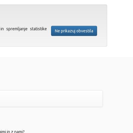
in spremljanje statistike
Ne prikazuj obvestila
gimi in z nami?